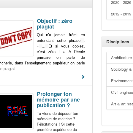
2020 - 2026
2012 - 2019
Objectif : zéro
plagiat
Qui n’a jamais frémi en
entendant cette phrase
:
Disciplines
«
...
Et si vous copiez,
c’est zéro ! ». A l’école
Architecture
primaire on parle de
richerie, dans l’enseignement supérieur on parle
Sociology & 
e plagiat ...
Environment
Civil enginee
Prolonger ton
mémoire par une
Art & art his
publication ?
Tu viens de déposer ton
mémoire de maitrise ?
Félicitations ! Si cette
première expérience de