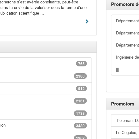
echerche s’est avérée concluante, peut-être
Promotors d
uras-tu envie de la valoriser sous la forme d’une
ublication scientifique ...
Département 
Départemen
Départemen
Ingénierie d
765
|||
2380
912
2161
Promotors
1738
Tieleman, D
ion
3480
Le Coguiec,
1962