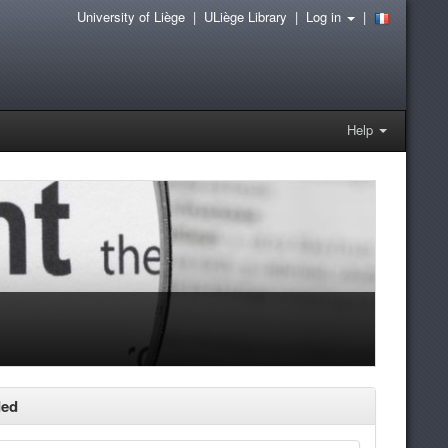
University of Liège
|
ULiège Library
|
Log in
|
Help
ded