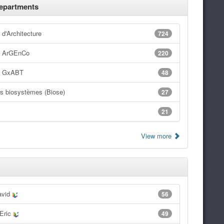
epartments
d'Architecture
724
t ArGEnCo
220
t GxABT
48
es biosystèmes (Biose)
27
21
View more
avid
56
 Eric
49