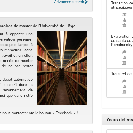
Advanced search
Transition ve
stratégique
moires de master
de l’
Université de Liège
.
nt à apporter une
Exploration d
ervation pérenne
,
de santé de
oup plus larges à
Penchansky 
Les mémoires, sans
travail et un effort
ère année de master
 de ne pas rester
Transfert de
de dépôt automatisé
l s’inscrit dans la
au rayonnement de
ainsi que dans notre
à nous contacter via le bouton « Feedback » !
Years defens