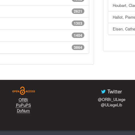
Houbart, Cl
2621
Hallot, Pierr
1303
Elsen, Cath
1404
3864
Twitter
@ORBi_ULiege
ORBi
@ULiegeLib
PoPuPS
DoNum