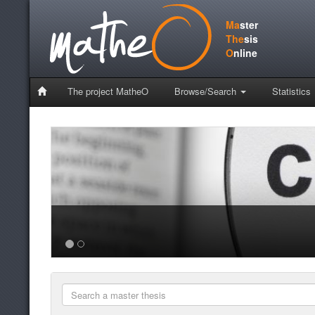
Ma
ster
The
sis
O
nline
The project MatheO
Browse/Search
Statistics