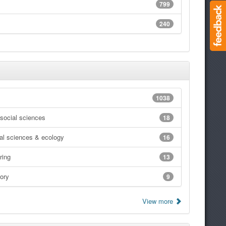
799
240
1038
social sciences
18
al sciences & ecology
16
ring
13
tory
9
View more