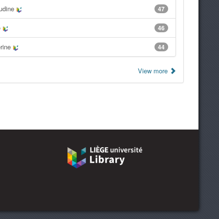
audine
47
e
46
erine
44
View more