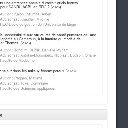
rs une entreprise sociale durable : quels leviers
s pour SANRU ASBL en RDC ? (2025)
Author : Kalonji Ntumba, Albert
Advisor(s) : Xhauflair, Virginie
HEC-Ecole de gestion de l'Université de Liège
e l'accessibilité aux structures de santé primaires de l'aire
 Japoma au Cameroun, à la lumière du modèle de
et Thomas. (2025)
Author : Tchoumi Bi Zilli, Danielle Myriam
Advisor(s) : Antoine-Moussiaux, Nicolas ; Bodson, Oriane
Faculté de Médecine
 chaleur dans les milieux fibreux poreux (2026)
Author : Paggen, Maxime
Advisor(s) : Toye, Dominique
Faculté des Sciences appliquées
e