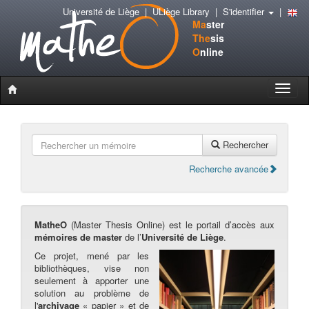
Université de Liège
|
ULiège Library
|
S'identifier
|
Ma
ster
The
sis
O
nline
Toggle
naviga
Rechercher
Recherche avancée
MatheO
(Master Thesis Online) est le portail d’accès aux
mémoires de master
de l’
Université de Liège
.
Ce projet, mené par les
bibliothèques, vise non
seulement à apporter une
solution au problème de
l'
archivage
« papier » et de