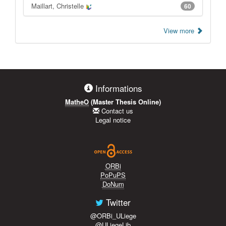
Maillart, Christelle
60
View more
Informations
MatheO
(Master Thesis Online)
Contact us
Legal notice
ORBi
PoPuPS
DoNum
Twitter
@ORBi_ULiege
@ULiegeLib