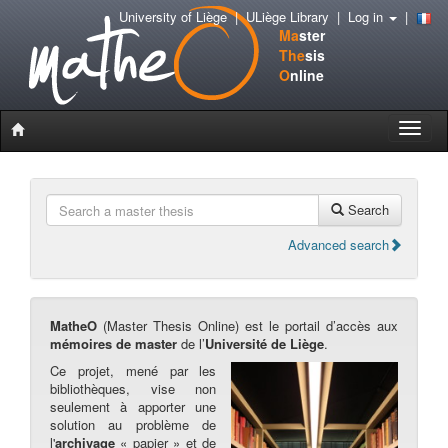
University of Liège
|
ULiège Library
|
Log in
|
Ma
ster
The
sis
O
nline
Toggle
naviga
Search
Advanced search
MatheO
(Master Thesis Online) est le portail d’accès aux
mémoires de master
de l’
Université de Liège
.
Ce projet, mené par les
bibliothèques, vise non
seulement à apporter une
solution au problème de
l'
archivage
« papier » et de