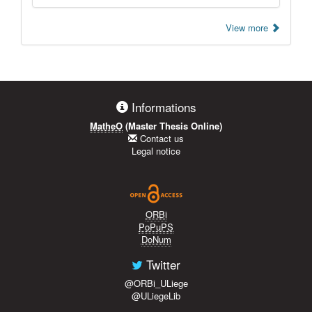
View more
Informations
MatheO
(Master Thesis Online)
Contact us
Legal notice
ORBi
PoPuPS
DoNum
Twitter
@ORBi_ULiege
@ULiegeLib