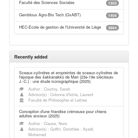
Faculté des Sciences Sociales
1303
Gembloux Agro-Bio Tech (GxABT)
1404
HEC-Ecole de gestion de l'Université de Liège
3864
Recently added
Sceaux-cylindres et empreintes de sceaux-cylindres de
l'époque des šakkanakkū de Mari (23e-19e sièclesav.
J.-C.) : une étude iconographique (2025)
Author : Courtoy, Sarah
Advisor(s) : Colonna d'Istria, Laurent
Faculté de Philosophie et Lettres
Conception d'une friandise crémeuse pour chiens
adultes anxieux (2025)
Author : Clause, Nora
Advisor(s) : Goffin, Dorothée ; Ayadi,
Mohamed