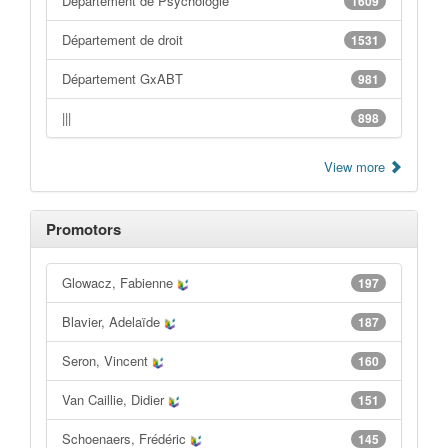
Département de Psychologie
1609
Département de droit
1531
Département GxABT
981
|||
898
View more
Promotors
Glowacz, Fabienne
197
Blavier, Adelaïde
187
Seron, Vincent
160
Van Caillie, Didier
151
Schoenaers, Frédéric
145