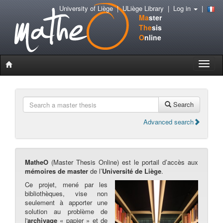
University of Liège
|
ULiège Library
|
Log in
|
Ma
ster
The
sis
O
nline
Toggle
naviga
Search
Advanced search
MatheO
(Master Thesis Online) est le portail d’accès aux
mémoires de master
de l’
Université de Liège
.
Ce projet, mené par les
bibliothèques, vise non
seulement à apporter une
solution au problème de
l'
archivage
« papier » et de