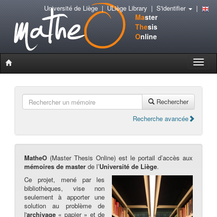
Université de Liège
|
ULiège Library
|
S'identifier
|
Ma
ster
The
sis
O
nline
Toggle
naviga
Rechercher
Recherche avancée
MatheO
(Master Thesis Online) est le portail d’accès aux
mémoires de master
de l’
Université de Liège
.
Ce projet, mené par les
bibliothèques, vise non
seulement à apporter une
solution au problème de
l'
archivage
« papier » et de