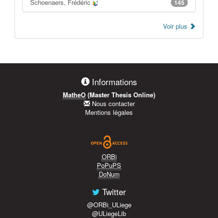
Schoenaers, Frédéric
145
Voir plus
Informations
MatheO
(Master Thesis Online)
Nous contacter
Mentions légales
ORBi
PoPuPS
DoNum
Twitter
@ORBi_ULiege
@ULiegeLib