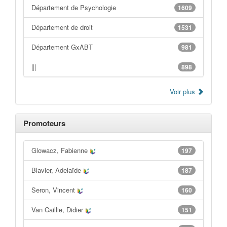
Département de Psychologie
1609
Département de droit
1531
Département GxABT
981
|||
898
Voir plus
Promoteurs
Glowacz, Fabienne
197
Blavier, Adelaïde
187
Seron, Vincent
160
Van Caillie, Didier
151