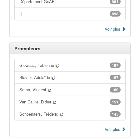
Département GxABT
981
|||
898
Voir plus
Promoteurs
Glowacz, Fabienne
197
Blavier, Adelaïde
187
Seron, Vincent
160
Van Caillie, Didier
151
Schoenaers, Frédéric
145
Voir plus