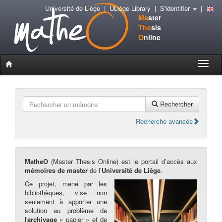
Université de Liège
|
ULiège Library
|
S'identifier
|
Ma
ster
The
sis
O
nline
Toggle
naviga
Rechercher
Recherche avancée
MatheO
(Master Thesis Online) est le portail d’accès aux
mémoires de master
de l’
Université de Liège
.
Ce projet, mené par les
bibliothèques, vise non
seulement à apporter une
solution au problème de
l'
archivage
« papier » et de