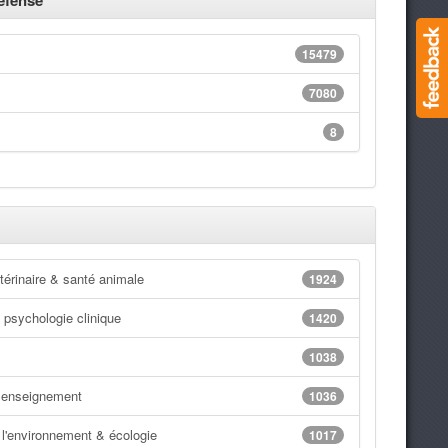
éfense
15479
7080
8
érinaire & santé animale
1924
 psychologie clinique
1420
1038
 enseignement
1036
l'environnement & écologie
1017