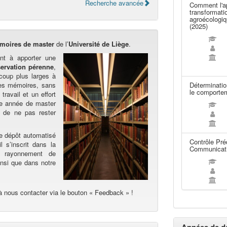
Recherche avancée
Comment l'ap
transformatio
agroécologiq
(2025)
moires de master
de l’
Université de Liège
.
nt à apporter une
ervation pérenne
,
oup plus larges à
Les mémoires, sans
Déterminatio
le comportem
travail et un effort
ère année de master
 de ne pas rester
de dépôt automatisé
Contrôle Préd
l s’inscrit dans la
Communicati
au rayonnement de
ainsi que dans notre
à nous contacter via le bouton « Feedback » !