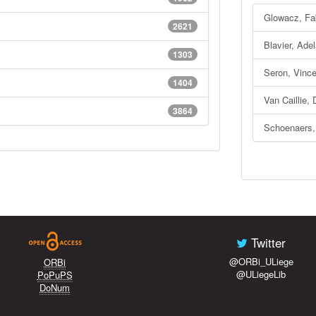
Glowacz, Fa
2621
Blavier, Ade
1303
Seron, Vinc
1404
Van Caillie, 
3864
Schoenaers,
Twitter
@ORBi_ULiege
ORBi
@ULiegeLib
PoPuPS
DoNum