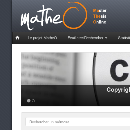
Ma
ster
The
sis
O
nline
Le projet MatheO
Feuilleter/Rechercher
Statist
Copyrigh