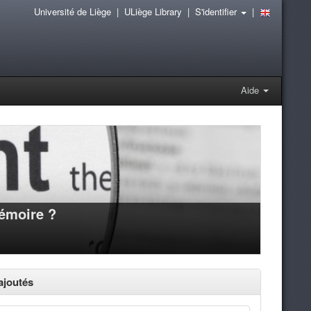
Université de Liège
|
ULiège Library
|
S'identifier
|
Aide
mémoire ?
joutés