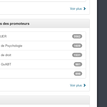
Voir plus
s des promoteurs
 UER
3562
 de Psychologie
1609
de droit
1531
t GxABT
981
898
Voir plus