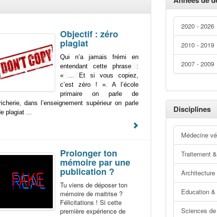
Années de d
2020 - 2026
Objectif : zéro
plagiat
2010 - 2019
Qui n’a jamais frémi en
2007 - 2009
entendant cette phrase
:
«
...
Et si vous copiez,
c’est zéro ! ». A l’école
primaire on parle de
richerie, dans l’enseignement supérieur on parle
Disciplines
e plagiat ...
Médecine vét
Prolonger ton
Traitement &
mémoire par une
publication ?
Architecture
Tu viens de déposer ton
Education &
mémoire de maitrise ?
Félicitations ! Si cette
Sciences de 
première expérience de