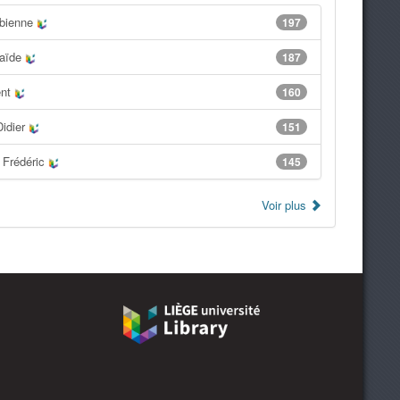
bienne
197
laïde
187
ent
160
Didier
151
 Frédéric
145
Voir plus