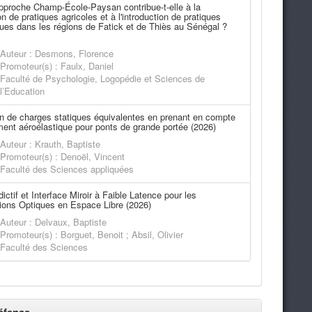
proche Champ-École-Paysan contribue-t-elle à la
n de pratiques agricoles et à l'introduction de pratiques
ues dans les régions de Fatick et de Thiès au Sénégal ?
Auteur : Desmons, Florence
Promoteur(s) : Faulx, Daniel
Faculté de Psychologie, Logopédie et Sciences de
l’Education
n de charges statiques équivalentes en prenant en compte
ent aéroélastique pour ponts de grande portée (2026)
Auteur : Krauth, Baptiste
Promoteur(s) : Denoël, Vincent
Faculté des Sciences appliquées
ictif et Interface Miroir à Faible Latence pour les
ons Optiques en Espace Libre (2026)
Auteur : Delvaux, Baptiste
Promoteur(s) : Borguet, Benoit ; Absil, Olivier
Faculté des Sciences