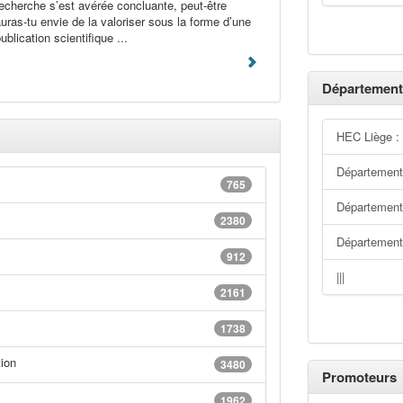
echerche s’est avérée concluante, peut-être
uras-tu envie de la valoriser sous la forme d’une
ublication scientifique ...
Département
HEC Liège :
Département
765
Département 
2380
Départemen
912
|||
2161
1738
ion
3480
Promoteurs
1962