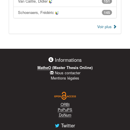
Van Caillie, Didier
151
Schoenaers, Frédéric
145
Voir plus
Informations
MatheO
(Master Thesis Online)
Nous contacter
Mentions légales
ORBi
PoPuPS
DoNum
Twitter