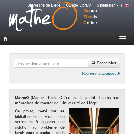
Université de Liège
|
ULiège Library
|
S'identifier
|
Ma
ster
The
sis
O
nline
Toggle
naviga
Rechercher
Recherche avancée
MatheO
(Master Thesis Online) est le portail d’accès aux
mémoires de master
de l’
Université de Liège
.
Ce projet, mené par les
bibliothèques, vise non
seulement à apporter une
solution au problème de
l'
archivage
« papier » et de