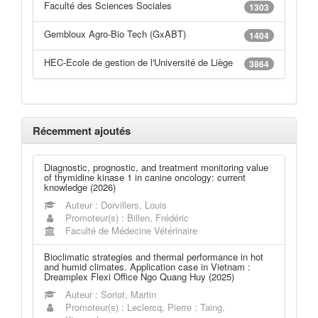
Faculté des Sciences Sociales
1303
Gembloux Agro-Bio Tech (GxABT)
1404
HEC-Ecole de gestion de l'Université de Liège
3864
Récemment ajoutés
Diagnostic, prognostic, and treatment monitoring value
of thymidine kinase 1 in canine oncology: current
knowledge (2026)
Auteur : Dorvillers, Louis
Promoteur(s) : Billen, Frédéric
Faculté de Médecine Vétérinaire
Bioclimatic strategies and thermal performance in hot
and humid climates. Application case in Vietnam :
Dreamplex Flexi Office Ngo Quang Huy (2025)
Auteur : Soriot, Martin
Promoteur(s) : Leclercq, Pierre ; Taing,