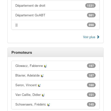
Département de droit
1531
Département GxABT
981
|||
898
Voir plus
Promoteurs
Glowacz, Fabienne
197
Blavier, Adelaïde
187
Seron, Vincent
160
Van Caillie, Didier
151
Schoenaers, Frédéric
145