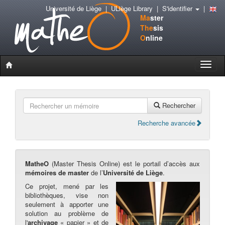
Université de Liège
|
ULiège Library
|
S'identifier
|
Ma
ster
The
sis
O
nline
Toggle
naviga
Rechercher
Recherche avancée
MatheO
(Master Thesis Online) est le portail d’accès aux
mémoires de master
de l’
Université de Liège
.
Ce projet, mené par les
bibliothèques, vise non
seulement à apporter une
solution au problème de
l'
archivage
« papier » et de