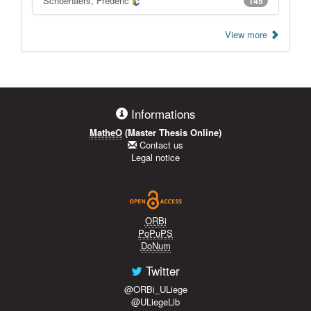
Schoenaers, Frédéric
145
View more
Informations
MatheO
(Master Thesis Online)
Contact us
Legal notice
ORBi
PoPuPS
DoNum
Twitter
@ORBi_ULiege
@ULiegeLib