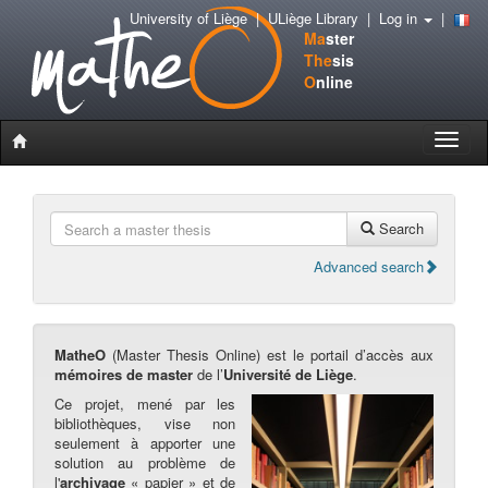
University of Liège
|
ULiège Library
|
Log in
|
Ma
ster
The
sis
O
nline
Toggle
naviga
Search
Advanced search
MatheO
(Master Thesis Online) est le portail d’accès aux
mémoires de master
de l’
Université de Liège
.
Ce projet, mené par les
bibliothèques, vise non
seulement à apporter une
solution au problème de
l'
archivage
« papier » et de