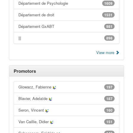
Département de Psychologie
1609
Département de droit
1531
Département GxABT
981
|||
898
View more
Promotors
Glowacz, Fabienne
197
Blavier, Adelaïde
187
Seron, Vincent
160
Van Caillie, Didier
151