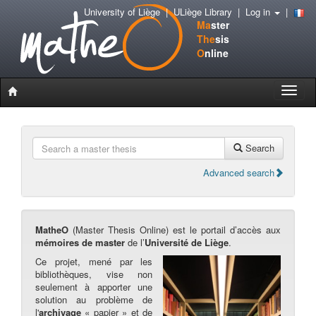
University of Liège
|
ULiège Library
|
Log in
|
Ma
ster
The
sis
O
nline
Toggle
naviga
Search
Advanced search
MatheO
(Master Thesis Online) est le portail d’accès aux
mémoires de master
de l’
Université de Liège
.
Ce projet, mené par les
bibliothèques, vise non
seulement à apporter une
solution au problème de
l'
archivage
« papier » et de