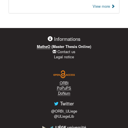
View more
Informations
MatheO
(Master Thesis Online)
Contact us
Legal notice
ORBi
PoPuPS
DoNum
Twitter
@ORBi_ULiege
@ULiegeLib