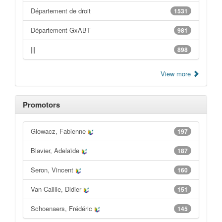
Département de droit
1531
Département GxABT
981
|||
898
View more
Promotors
Glowacz, Fabienne
197
Blavier, Adelaïde
187
Seron, Vincent
160
Van Caillie, Didier
151
Schoenaers, Frédéric
145