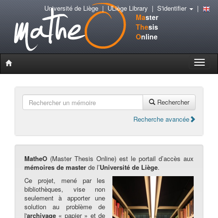
Université de Liège
|
ULiège Library
|
S'identifier
|
Ma
ster
The
sis
O
nline
Toggle
naviga
Rechercher
Recherche avancée
MatheO
(Master Thesis Online) est le portail d’accès aux
mémoires de master
de l’
Université de Liège
.
Ce projet, mené par les
bibliothèques, vise non
seulement à apporter une
solution au problème de
l'
archivage
« papier » et de