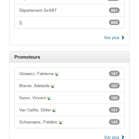
Département GxABT
981
|||
898
Voir plus
Promoteurs
Glowacz, Fabienne
197
Blavier, Adelaïde
187
Seron, Vincent
160
Van Caillie, Didier
151
Schoenaers, Frédéric
145
Voir plus