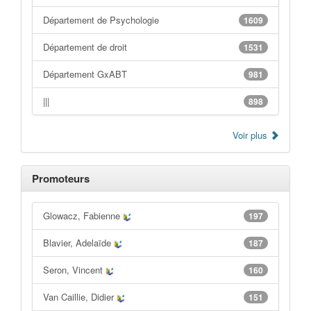
Département de Psychologie
1609
Département de droit
1531
Département GxABT
981
|||
898
Voir plus
Promoteurs
Glowacz, Fabienne
197
Blavier, Adelaïde
187
Seron, Vincent
160
Van Caillie, Didier
151