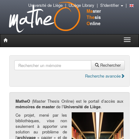
Université de Liège
|
ULiège Library
|
S'identifier
|
Ma
ster
The
sis
O
nline
Toggle
naviga
Rechercher
Recherche avancée
MatheO
(Master Thesis Online) est le portail d’accès aux
mémoires de master
de l’
Université de Liège
.
Ce projet, mené par les
bibliothèques, vise non
seulement à apporter une
solution au problème de
l'
archivage
« papier » et de