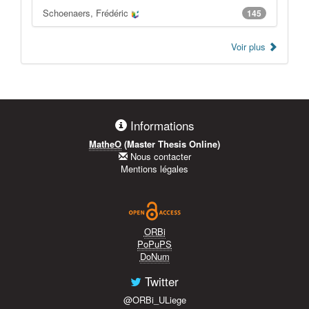
Schoenaers, Frédéric
145
Voir plus
Informations
MatheO
(Master Thesis Online)
Nous contacter
Mentions légales
ORBi
PoPuPS
DoNum
Twitter
@ORBi_ULiege