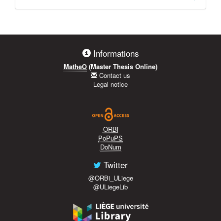
Informations
MatheO
(Master Thesis Online)
Contact us
Legal notice
ORBi
PoPuPS
DoNum
Twitter
@ORBi_ULiege
@ULiegeLib