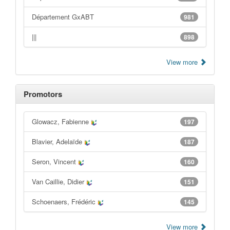
Département GxABT
981
|||
898
View more
Promotors
Glowacz, Fabienne
197
Blavier, Adelaïde
187
Seron, Vincent
160
Van Caillie, Didier
151
Schoenaers, Frédéric
145
View more