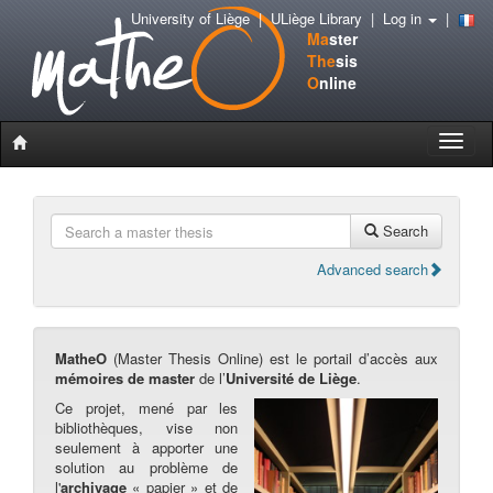
University of Liège
|
ULiège Library
|
Log in
|
Ma
ster
The
sis
O
nline
Toggle
naviga
Search
Advanced search
MatheO
(Master Thesis Online) est le portail d’accès aux
mémoires de master
de l’
Université de Liège
.
Ce projet, mené par les
bibliothèques, vise non
seulement à apporter une
solution au problème de
l'
archivage
« papier » et de