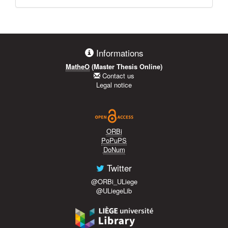
Informations
MatheO
(Master Thesis Online)
Contact us
Legal notice
ORBi
PoPuPS
DoNum
Twitter
@ORBi_ULiege
@ULiegeLib