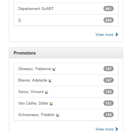
Département GxABT
981
|||
898
View more
Promotors
Glowacz, Fabienne
197
Blavier, Adelaïde
187
Seron, Vincent
160
Van Caillie, Didier
151
Schoenaers, Frédéric
145
View more