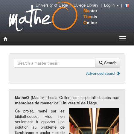
University of Liège
|
ULiège Library
|
Log in
|
Ma
ster
The
sis
O
nline
Toggle
naviga
Search
Advanced search
MatheO
(Master Thesis Online) est le portail d’accès aux
mémoires de master
de l’
Université de Liège
.
Ce projet, mené par les
bibliothèques, vise non
seulement à apporter une
solution au problème de
l'
archivage
« papier » et de