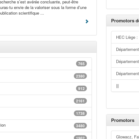
echerche s’est avérée concluante, peut-être
uras-tu envie de la valoriser sous la forme d’une
ublication scientifique ...
Promotors d
HEC Liège :
Département
Département 
765
Départemen
2380
|||
912
2161
1738
Promotors
ion
3480
Glowacz, Fa
1962