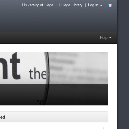
University of Liège
|
ULiège Library
|
Log in
|
Help
ded