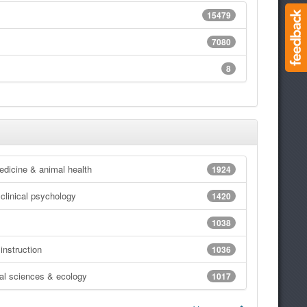
15479
7080
8
edicine & animal health
1924
clinical psychology
1420
1038
instruction
1036
al sciences & ecology
1017