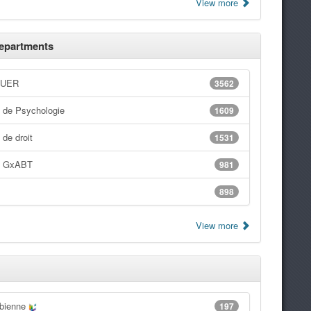
View more
epartments
 UER
3562
 de Psychologie
1609
de droit
1531
t GxABT
981
898
View more
bienne
197