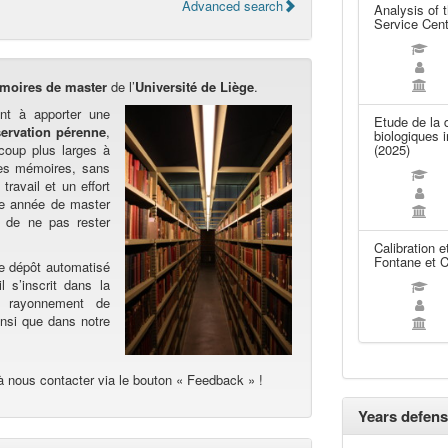
Advanced search
Analysis of t
Service Cent
moires de master
de l’
Université de Liège
.
nt à apporter une
Etude de la 
ervation pérenne
,
biologiques 
oup plus larges à
(2025)
Les mémoires, sans
travail et un effort
ère année de master
 de ne pas rester
Calibration 
Fontane et C
de dépôt automatisé
l s’inscrit dans la
au rayonnement de
ainsi que dans notre
à nous contacter via le bouton « Feedback » !
Years defens