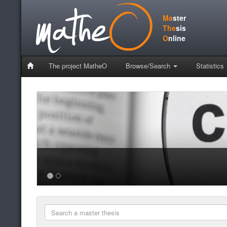
Ma
ster
The
sis
O
nline
The project MatheO
Browse/Search
Statistics