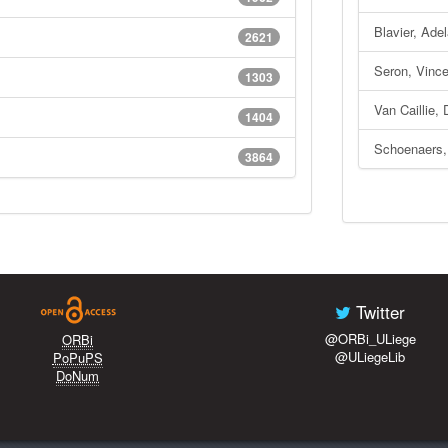
Blavier, Ade
2621
Seron, Vinc
1303
Van Caillie, 
1404
Schoenaers,
3864
Twitter
@ORBi_ULiege
ORBi
@ULiegeLib
PoPuPS
DoNum