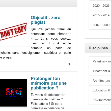
2020 - 2026
2010 - 2019
Objectif : zéro
plagiat
2007 - 2009
Qui n’a jamais frémi en
entendant cette phrase
:
«
...
Et si vous copiez,
c’est zéro ! ». A l’école
Disciplines
primaire on parle de
richerie, dans l’enseignement supérieur on parle
e plagiat ...
Veterinary m
Treatment & 
Prolonger ton
Architecture
mémoire par une
publication ?
Education & 
Tu viens de déposer ton
mémoire de maitrise ?
Environment
Félicitations ! Si cette
première expérience de