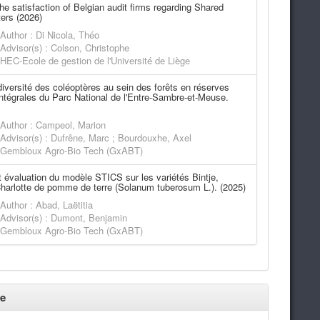
he satisfaction of Belgian audit firms regarding Shared
ers (2026)
Author : Di Nicola, Théo
Advisor(s) : Colson, Christophe
HEC-Ecole de gestion de l'Université de Liège
diversité des coléoptères au sein des forêts en réserves
intégrales du Parc National de l'Entre-Sambre-et-Meuse.
Author : Campeol, Marion
Advisor(s) : Dufrêne, Marc ; Bourdouxhe, Axel
Gembloux Agro-Bio Tech (GxABT)
et évaluation du modèle STICS sur les variétés Bintje,
harlotte de pomme de terre (Solanum tuberosum L.). (2025)
Author : Abad, Laëtitia
Advisor(s) : Dumont, Benjamin
Gembloux Agro-Bio Tech (GxABT)
e