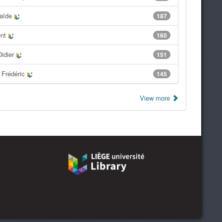
laïde
187
ent
160
Didier
151
 Frédéric
145
View more