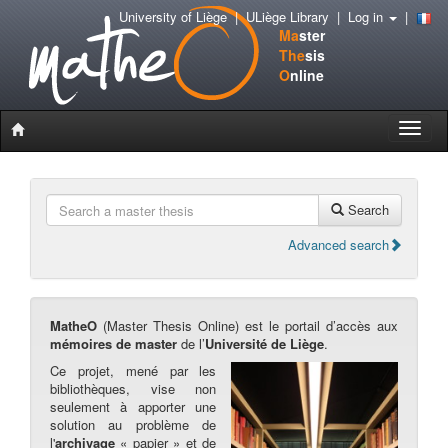
University of Liège
|
ULiège Library
|
Log in
|
Ma
ster
The
sis
O
nline
Toggle
naviga
Search
Advanced search
MatheO
(Master Thesis Online) est le portail d’accès aux
mémoires de master
de l’
Université de Liège
.
Ce projet, mené par les
bibliothèques, vise non
seulement à apporter une
solution au problème de
l'
archivage
« papier » et de