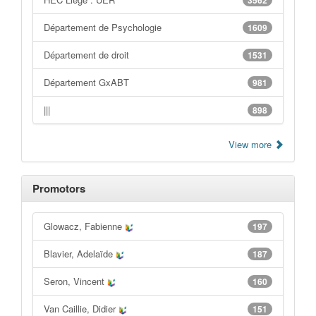
3562
Département de Psychologie
1609
Département de droit
1531
Département GxABT
981
|||
898
View more
Promotors
Glowacz, Fabienne
197
Blavier, Adelaïde
187
Seron, Vincent
160
Van Caillie, Didier
151