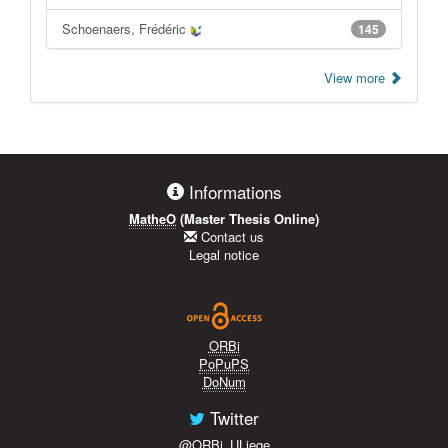
Schoenaers, Frédéric
145
View more
Informations
MatheO
(Master Thesis Online)
Contact us
Legal notice
ORBi
PoPuPS
DoNum
Twitter
@ORBi_ULiege