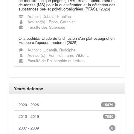
de mobilité ionique piégée (TIMS) et à la spectrométrie
de masse (MS) pour la quantification et la détection des
substances per‑ et polyfluoroalkylées (PFAS). (2026)
Author : Dubois, Emeline
Advisor(s) : Eppe, Gauthier
Faculté des Sciences
Olla podrida. Étude de la diffusion d'un plat espagnol en
Europe à l'époque moderne (2025)
Author : Lucarelli, Rodolphe
Advisor(s) : Von Hoffmann, Viktoria
Faculté de Philosophie et Lettres
Years defense
2020 - 2026
15479
2010 - 2019
7080
2007 - 2009
8