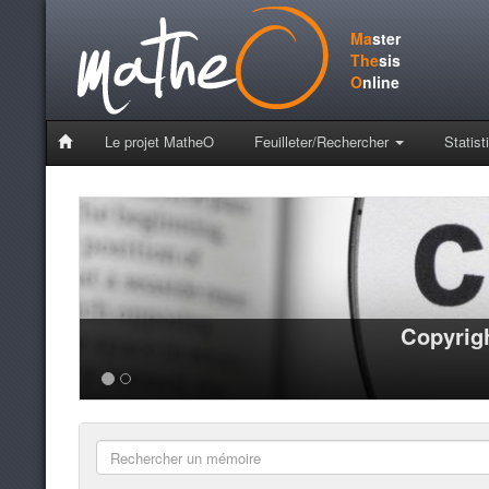
Ma
ster
The
sis
O
nline
Le projet MatheO
Feuilleter/Rechercher
Statist
Copyrigh