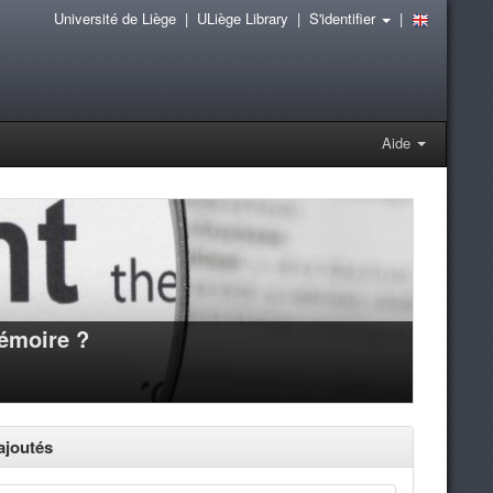
Université de Liège
|
ULiège Library
|
S'identifier
|
Aide
mémoire ?
joutés