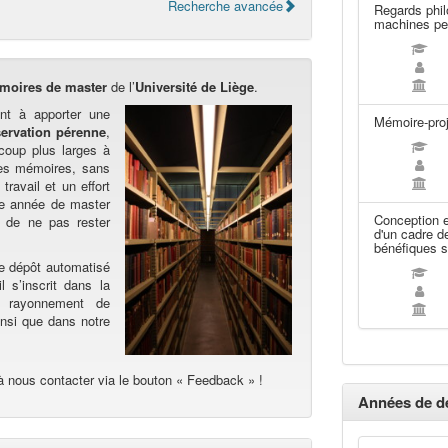
Recherche avancée
Regards philo
machines pe
moires de master
de l’
Université de Liège
.
nt à apporter une
Mémoire-proj
ervation pérenne
,
oup plus larges à
Les mémoires, sans
travail et un effort
ère année de master
Conception e
 de ne pas rester
d'un cadre d
bénéfiques s
de dépôt automatisé
l s’inscrit dans la
au rayonnement de
ainsi que dans notre
à nous contacter via le bouton « Feedback » !
Années de d