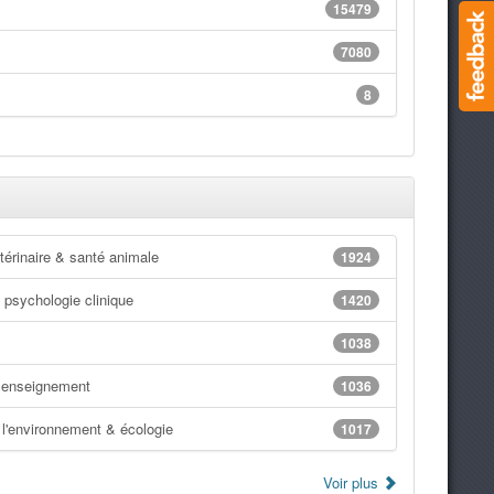
15479
7080
8
érinaire & santé animale
1924
 psychologie clinique
1420
1038
 enseignement
1036
l'environnement & écologie
1017
Voir plus