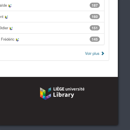
laïde
187
ent
160
Didier
151
 Frédéric
145
Voir plus