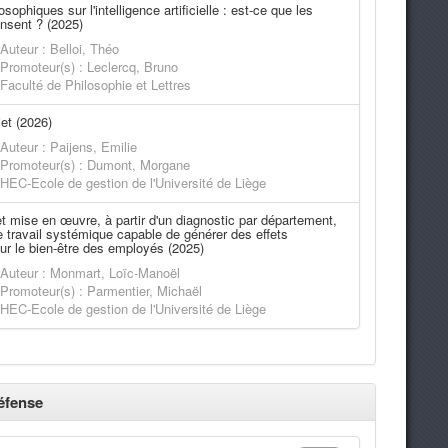
sophiques sur l'intelligence artificielle : est-ce que les
nsent ? (2025)
Auteur : Belloi, Théo
Promoteur(s) : Leclercq, Bruno
Faculté de Philosophie et Lettres
et (2026)
Auteur : Paijens, Emilie
Promoteur(s) : Dumont, Morgane
HEC-Ecole de gestion de l'Université de Liège
t mise en œuvre, à partir d'un diagnostic par département,
e travail systémique capable de générer des effets
ur le bien-être des employés (2025)
Auteur : Monmart, Loïc-Manoël
Promoteur(s) : Parmentier, Michaël
HEC-Ecole de gestion de l'Université de Liège
éfense