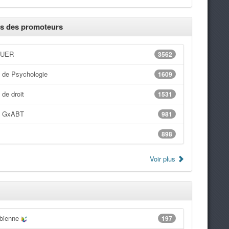
s des promoteurs
 UER
3562
 de Psychologie
1609
de droit
1531
t GxABT
981
898
Voir plus
bienne
197