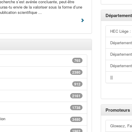
echerche s’est avérée concluante, peut-être
uras-tu envie de la valoriser sous la forme d’une
ublication scientifique ...
Département
HEC Liège :
Département
Département 
765
Départemen
2380
|||
912
2161
1738
Promoteurs
ion
3480
Glowacz, Fa
1962