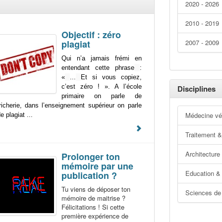
2020 - 2026
2010 - 2019
Objectif : zéro
plagiat
2007 - 2009
Qui n’a jamais frémi en
entendant cette phrase
:
«
...
Et si vous copiez,
c’est zéro ! ». A l’école
Disciplines
primaire on parle de
richerie, dans l’enseignement supérieur on parle
Médecine vét
e plagiat ...
Traitement &
Architecture
Prolonger ton
mémoire par une
Education &
publication ?
Tu viens de déposer ton
Sciences de 
mémoire de maitrise ?
Félicitations ! Si cette
première expérience de