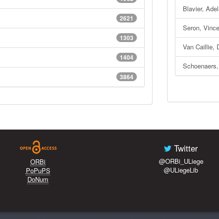
Blavier, Ade
2621
Seron, Vinc
1303
Van Caillie, 
1404
Schoenaers,
3864
Twitter
@ORBi_ULiege
ORBi
@ULiegeLib
PoPuPS
DoNum