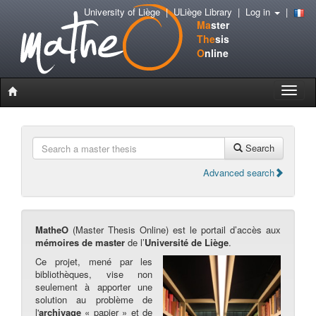
University of Liège
|
ULiège Library
|
Log in
|
Ma
ster
The
sis
O
nline
Toggle
naviga
Search
Advanced search
MatheO
(Master Thesis Online) est le portail d’accès aux
mémoires de master
de l’
Université de Liège
.
Ce projet, mené par les
bibliothèques, vise non
seulement à apporter une
solution au problème de
l'
archivage
« papier » et de