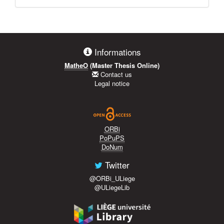
Informations
MatheO
(Master Thesis Online)
Contact us
Legal notice
ORBi
PoPuPS
DoNum
Twitter
@ORBi_ULiege
@ULiegeLib