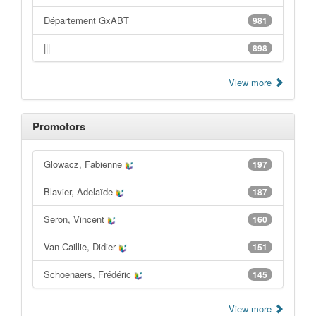
Département GxABT
981
|||
898
View more
Promotors
Glowacz, Fabienne
197
Blavier, Adelaïde
187
Seron, Vincent
160
Van Caillie, Didier
151
Schoenaers, Frédéric
145
View more