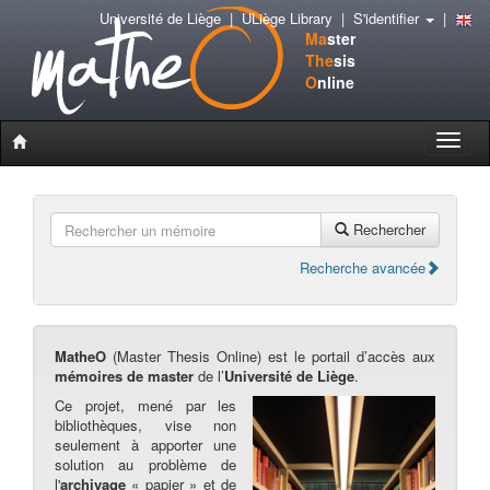
Université de Liège
|
ULiège Library
|
S'identifier
|
Ma
ster
The
sis
O
nline
Toggle
naviga
Rechercher
Recherche avancée
MatheO
(Master Thesis Online) est le portail d’accès aux
mémoires de master
de l’
Université de Liège
.
Ce projet, mené par les
bibliothèques, vise non
seulement à apporter une
solution au problème de
l'
archivage
« papier » et de