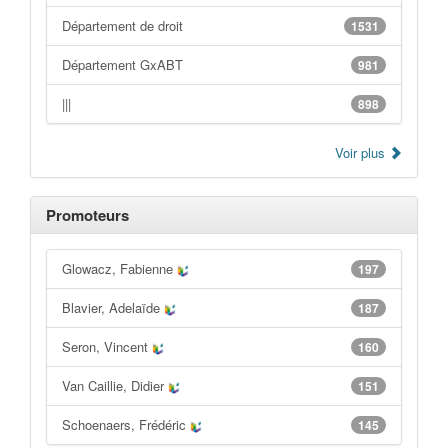
Département de droit
1531
Département GxABT
981
|||
898
Voir plus
Promoteurs
Glowacz, Fabienne
197
Blavier, Adelaïde
187
Seron, Vincent
160
Van Caillie, Didier
151
Schoenaers, Frédéric
145