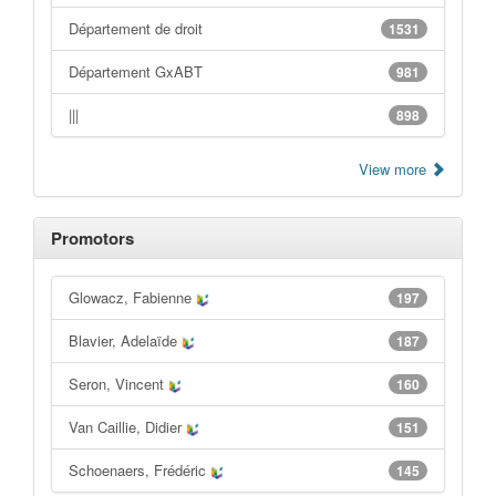
Département de droit
1531
Département GxABT
981
|||
898
View more
Promotors
Glowacz, Fabienne
197
Blavier, Adelaïde
187
Seron, Vincent
160
Van Caillie, Didier
151
Schoenaers, Frédéric
145