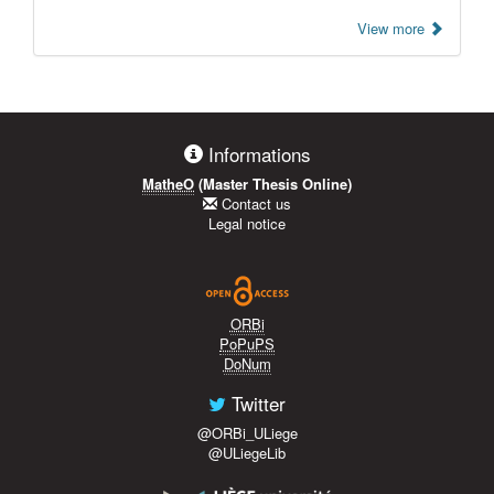
View more
Informations
MatheO
(Master Thesis Online)
Contact us
Legal notice
ORBi
PoPuPS
DoNum
Twitter
@ORBi_ULiege
@ULiegeLib