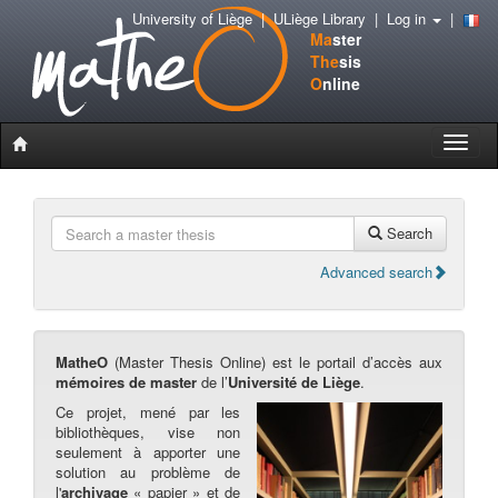
University of Liège
|
ULiège Library
|
Log in
|
Ma
ster
The
sis
O
nline
Toggle
naviga
Search
Advanced search
MatheO
(Master Thesis Online) est le portail d’accès aux
mémoires de master
de l’
Université de Liège
.
Ce projet, mené par les
bibliothèques, vise non
seulement à apporter une
solution au problème de
l'
archivage
« papier » et de