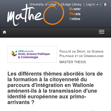
University of Liège
|
ULiège Library
|
Log in
|
Ma
ster
The
sis
O
nline
Toggle
naviga
Faculté de Droit, de Science
Politique et de Criminologie
MASTER THESIS
Les différents thèmes abordés lors de
la formation à la citoyenneté du
parcours d'intégration en Wallonie
amènent-ils à la transmission d'une
identité européenne aux primo-
arrivants ?