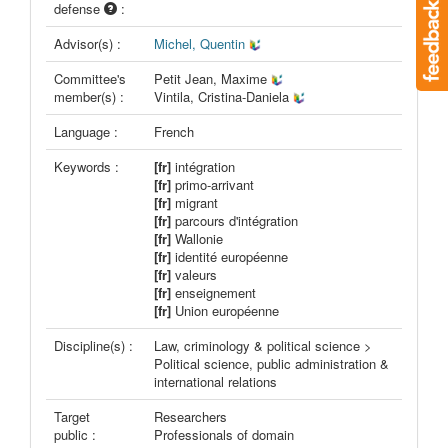
defense
:
Advisor(s) :
Michel, Quentin
Committee's
Petit Jean, Maxime
member(s) :
Vintila, Cristina-Daniela
Language :
French
Keywords :
[fr]
intégration
[fr]
primo-arrivant
[fr]
migrant
[fr]
parcours d'intégration
[fr]
Wallonie
[fr]
identité européenne
[fr]
valeurs
[fr]
enseignement
[fr]
Union européenne
Discipline(s) :
Law, criminology & political science >
Political science, public administration &
international relations
Target
Researchers
public :
Professionals of domain