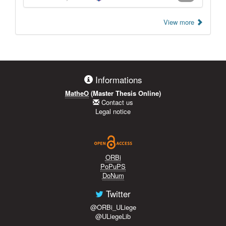
View more
Informations
MatheO
(Master Thesis Online)
Contact us
Legal notice
ORBi
PoPuPS
DoNum
Twitter
@ORBi_ULiege
@ULiegeLib