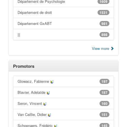
Département de Psychologie
1609
Département de droit
1531
Département GxABT
981
|||
898
View more
Promotors
Glowacz, Fabienne
197
Blavier, Adelaïde
187
Seron, Vincent
160
Van Caillie, Didier
151
Schoenaers, Frédéric
145