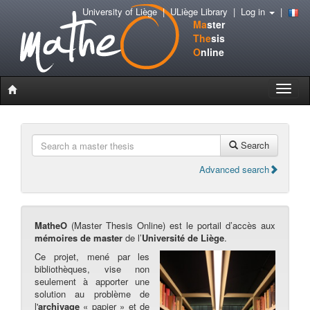
University of Liège
|
ULiège Library
|
Log in
|
Ma
ster
The
sis
O
nline
Toggle
naviga
Search
Advanced search
MatheO
(Master Thesis Online) est le portail d’accès aux
mémoires de master
de l’
Université de Liège
.
Ce projet, mené par les
bibliothèques, vise non
seulement à apporter une
solution au problème de
l'
archivage
« papier » et de