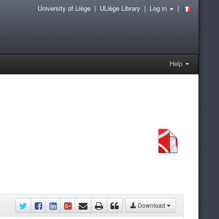
University of Liège
|
ULiège Library
|
Log in
|
Help
Download