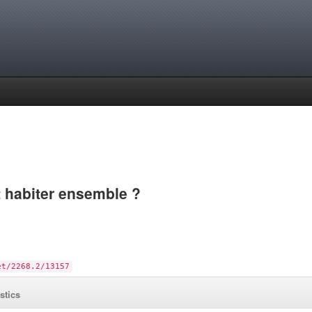
 habiter ensemble ?
et/2268.2/13157
istics