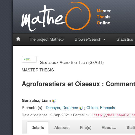
Ma
ster
The
sis
O
nline
The project MatheO
Browse/Search
Statistics
Gembloux Agro-Bio Tech (GxABT)
MASTER THESIS
Agroforestiers et Oiseaux : Comment
Gonzalez, Liam
Promotor(s) :
Denayer, Dorothée
;
Chiron, François
Date of defense : 2-Sep-2021 • Permalink :
http://hdl.handle.n
Details
Abstract
File(s)
About...
Stat