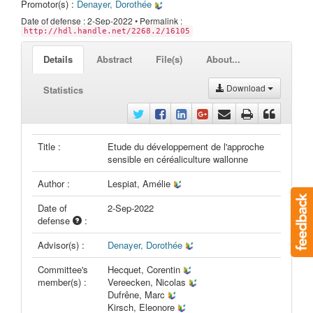
Promotor(s) :
Denayer, Dorothée
Date of defense : 2-Sep-2022 • Permalink :
http://hdl.handle.net/2268.2/16105
Details
Abstract
File(s)
About...
Download
Statistics
Title :
Etude du développement de l'approche
sensible en céréaliculture wallonne
Author :
Lespiat, Amélie
Date of
2-Sep-2022
defense
:
Advisor(s) :
Denayer, Dorothée
Committee's
Hecquet, Corentin
member(s) :
Vereecken, Nicolas
Dufrêne, Marc
Kirsch, Eleonore