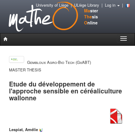
University of Liège
|
ULiège Library
|
Log in
|
Ma
ster
The
sis
O
nline
Toggle
naviga
Gembloux Agro-Bio Tech (GxABT)
MASTER THESIS
Etude du développement de
l'approche sensible en céréaliculture
wallonne
Lespiat, Amélie