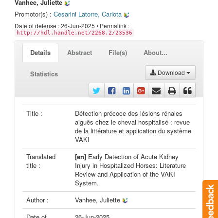
Vanhee, Juliette
Promotor(s) :
Cesarini Latorre, Carlota
Date of defense : 26-Jun-2025 • Permalink :
http://hdl.handle.net/2268.2/23536
Details
Abstract
File(s)
About...
Download
Statistics
Title :
Détection précoce des lésions rénales
aiguës chez le cheval hospitalisé : revue
de la littérature et application du système
VAKI
Translated
[en]
Early Detection of Acute Kidney
title :
Injury in Hospitalized Horses: Literature
Review and Application of the VAKI
System.
Author :
Vanhee, Juliette
Date of
26-Jun-2025