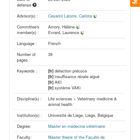
defense
:
Advisor(s) :
Cesarini Latorre, Carlota
Committee's
Amory, Hélène
member(s) :
Evrard, Laurence
Language :
French
Number of
39
pages :
Keywords :
[fr]
détection précoce
[fr]
insuffisance rénale aiguë
[fr]
AKI
[fr]
système VAKi
Discipline(s) :
Life sciences > Veterinary medicine &
animal health
Institution(s) :
Université de Liège, Liège, Belgique
Degree:
Master en médecine vétérinaire
Faculty:
Master thesis of the Faculté de