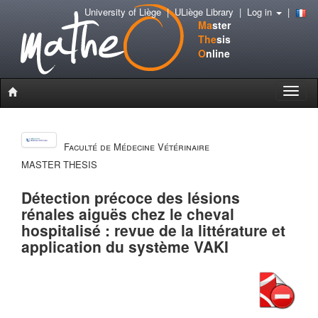
University of Liège
|
ULiège Library
|
Log in
|
Ma
ster
The
sis
O
nline
Toggle
naviga
Faculté de Médecine Vétérinaire
MASTER THESIS
Détection précoce des lésions
rénales aiguës chez le cheval
hospitalisé : revue de la littérature et
application du système VAKI