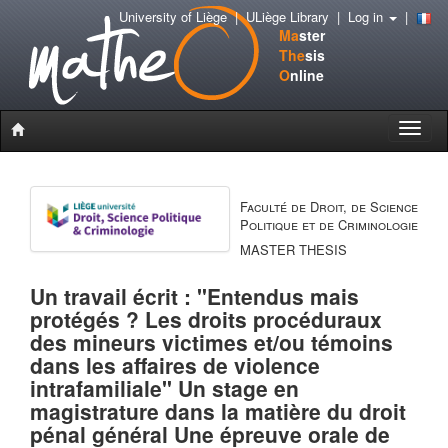
University of Liège
|
ULiège Library
|
Log in
|
Ma
ster
The
sis
O
nline
Toggle
naviga
Faculté de Droit, de Science
Politique et de Criminologie
MASTER THESIS
Un travail écrit : "Entendus mais
protégés ? Les droits procéduraux
des mineurs victimes et/ou témoins
dans les affaires de violence
intrafamiliale" Un stage en
magistrature dans la matière du droit
pénal général Une épreuve orale de