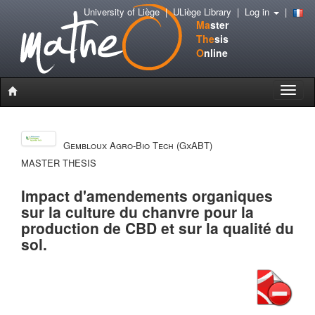
University of Liège
|
ULiège Library
|
Log in
|
Ma
ster
The
sis
O
nline
Toggle
naviga
Gembloux Agro-Bio Tech (GxABT)
MASTER THESIS
Impact d'amendements organiques
sur la culture du chanvre pour la
production de CBD et sur la qualité du
sol.