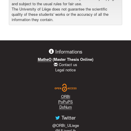
and subject to the usual rules for fair use.
The University of Liège does not guarantee the scientific
quality of these students' works or the accuracy of all the
information they contain.
Informations
MatheO
(Master Thesis Online)
Contact us
Legal notice
ORBi
PoPuPS
DoNum
Twitter
@ORBi_ULiege
@ULiegeLib