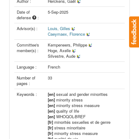
Author :
Herckens, Gaël
Date of
5-Sep-2025
defense
:
Advisor(s) :
Louis, Gilles
Caeymaex, Florence
Committee's
Kempeneers, Philippe
member(s) :
Hoge, Axelle
Silvestre, Aude
Language :
French
Number of
33
pages :
Keywords :
[en]
sexual and gender minorities
[en]
minority stress
[en]
minority stress measure
[en]
quality of life
[en]
WHOQOL-BREF
[fr]
minorités sexuelles et de genre
[fr]
stress minoritaire
[fr]
minority stress measure
[fr]
qualité de vie