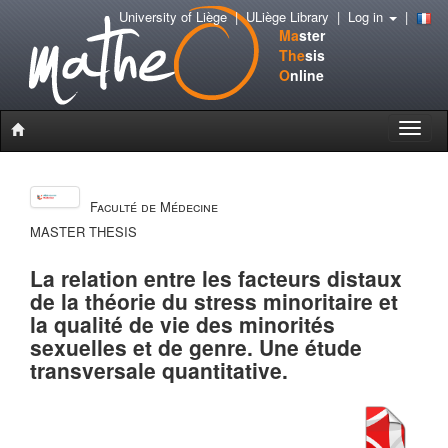
University of Liège
|
ULiège Library
|
Log in
|
Ma
ster
The
sis
O
nline
Toggle
naviga
Faculté de Médecine
MASTER THESIS
La relation entre les facteurs distaux
de la théorie du stress minoritaire et
la qualité de vie des minorités
sexuelles et de genre. Une étude
transversale quantitative.