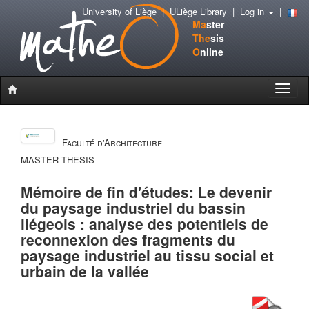
University of Liège
|
ULiège Library
|
Log in
|
Ma
ster
The
sis
O
nline
Toggle
naviga
Faculté d'Architecture
MASTER THESIS
Mémoire de fin d'études: Le devenir
du paysage industriel du bassin
liégeois : analyse des potentiels de
reconnexion des fragments du
paysage industriel au tissu social et
urbain de la vallée