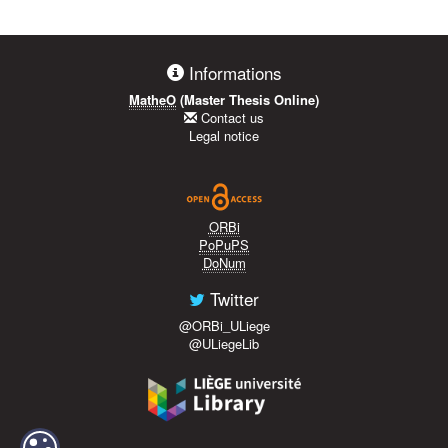
Informations
MatheO
(Master Thesis Online)
Contact us
Legal notice
ORBi
PoPuPS
DoNum
Twitter
@ORBi_ULiege
@ULiegeLib