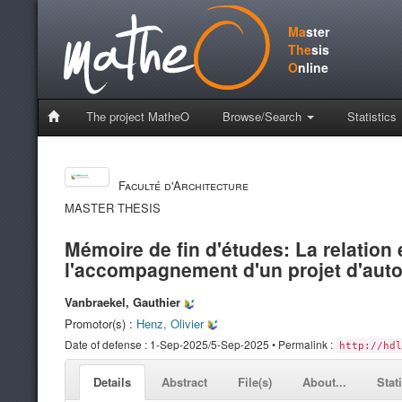
Ma
ster
The
sis
O
nline
The project MatheO
Browse/Search
Statistics
Faculté d'Architecture
MASTER THESIS
Mémoire de fin d'études: La relation 
l'accompagnement d'un projet d'auto
Vanbraekel, Gauthier
Promotor(s) :
Henz, Olivier
Date of defense : 1-Sep-2025/5-Sep-2025 • Permalink :
http://hdl
Details
Abstract
File(s)
About...
Stat