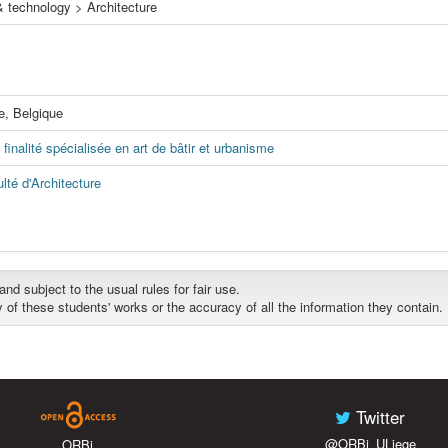
 technology > Architecture
e, Belgique
 finalité spécialisée en art de bâtir et urbanisme
lté d'Architecture
d subject to the usual rules for fair use.
y of these students' works or the accuracy of all the information they contain.
Twitter
@ORBi_ULiege
ORBi