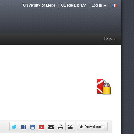
University of Liège
|
ULiège Library
|
Log in
|
Help
Download