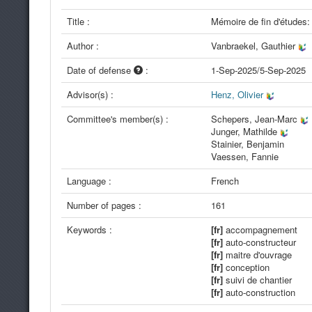
Title :
Mémoire de fin d'études: 
Author :
Vanbraekel, Gauthier
Date of defense
:
1-Sep-2025/5-Sep-2025
Advisor(s) :
Henz, Olivier
Committee's member(s) :
Schepers, Jean-Marc
Junger, Mathilde
Stainier, Benjamin
Vaessen, Fannie
Language :
French
Number of pages :
161
Keywords :
[fr]
accompagnement
[fr]
auto-constructeur
[fr]
maitre d'ouvrage
[fr]
conception
[fr]
suivi de chantier
[fr]
auto-construction