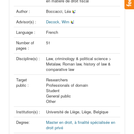
en matière de droit fiscal
Author :
Boccacci, Léa
Advisor(s) :
Decock, Wim
Language :
French
Number of
51
pages :
Discipline(s) :
Law, criminology & political science >
Metalaw, Roman law, history of law &
comparative law
Target
Researchers
public :
Professionals of domain
Student
General public
Other
Institution(s) :
Université de Liège, Liège, Belgique
Degree:
Master en droit, à finalité spécialisée en
droit privé