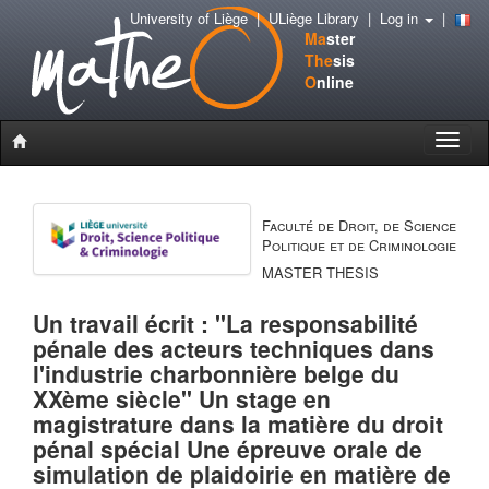
University of Liège
|
ULiège Library
|
Log in
|
Ma
ster
The
sis
O
nline
Toggle
naviga
Faculté de Droit, de Science
Politique et de Criminologie
MASTER THESIS
Un travail écrit : "La responsabilité
pénale des acteurs techniques dans
l'industrie charbonnière belge du
XXème siècle" Un stage en
magistrature dans la matière du droit
pénal spécial Une épreuve orale de
simulation de plaidoirie en matière de