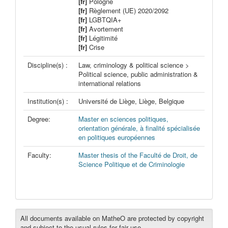
[fr]
Pologne
[fr]
Règlement (UE) 2020/2092
[fr]
LGBTQIA+
[fr]
Avortement
[fr]
Légitimité
[fr]
Crise
Discipline(s) :
Law, criminology & political science >
Political science, public administration &
international relations
Institution(s) :
Université de Liège, Liège, Belgique
Degree:
Master en sciences politiques,
orientation générale, à finalité spécialisée
en politiques européennes
Faculty:
Master thesis of the Faculté de Droit, de
Science Politique et de Criminologie
All documents available on MatheO are protected by copyright
and subject to the usual rules for fair use.