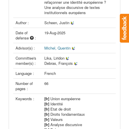
refaçonner une identité européenne ?
Une analyse discursive de textes
institutionnels européens
Author :
Scheen, Justin
Date of
19-Aug-2025
defense
:
Advisor(s) :
Michel, Quentin
Committee's
Lika, Liridon
member(s) :
Debras, François
Language :
French
Number of
66
pages :
Keywords :
[fr]
Union européenne
[fr]
Identité
[fr]
Etat de droit
[fr]
Droits fondamentaux
[fr]
Valeurs
[fr]
Analyse discursive