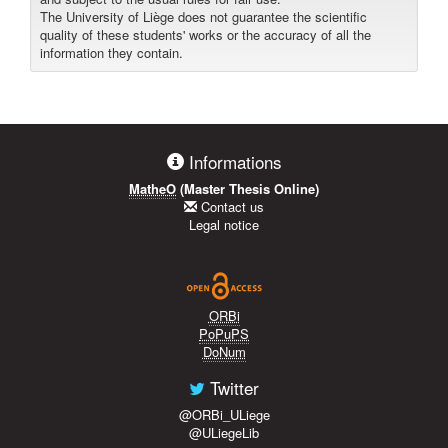
The University of Liège does not guarantee the scientific
quality of these students' works or the accuracy of all the
information they contain.
Informations
MatheO
(Master Thesis Online)
Contact us
Legal notice
ORBi
PoPuPS
DoNum
Twitter
@ORBi_ULiege
@ULiegeLib