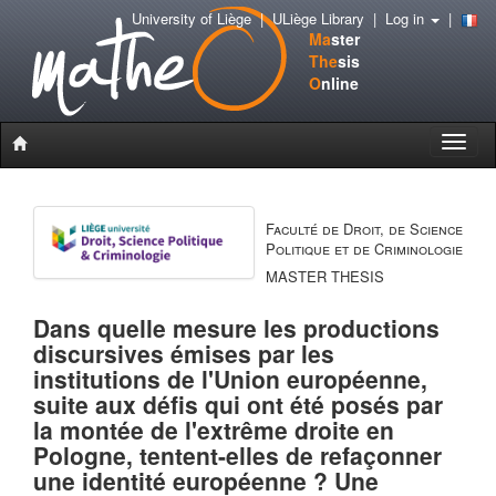
University of Liège
|
ULiège Library
|
Log in
|
Ma
ster
The
sis
O
nline
Toggle
naviga
Faculté de Droit, de Science
Politique et de Criminologie
MASTER THESIS
Dans quelle mesure les productions
discursives émises par les
institutions de l'Union européenne,
suite aux défis qui ont été posés par
la montée de l'extrême droite en
Pologne, tentent-elles de refaçonner
une identité européenne ? Une