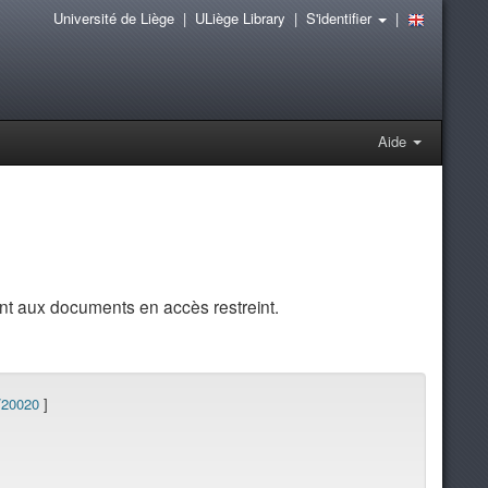
Université de Liège
|
ULiège Library
|
S'identifier
|
Aide
t aux documents en accès restreint.
/20020
]