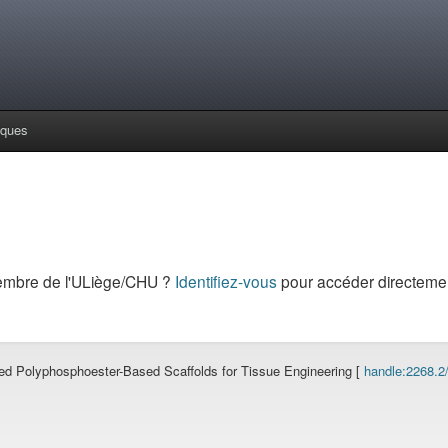
iques
embre de l'ULiège/CHU ?
Identifiez-vous
pour accéder directemen
ted Polyphosphoester-Based Scaffolds for Tissue Engineering [
handle:2268.2