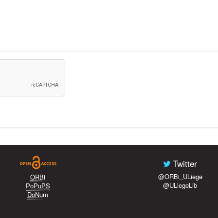
Twitter
@ORBi_ULiege
ORBi
@ULiegeLib
PoPuPS
DoNum