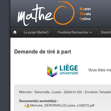
Ma
ster
The
sis
O
nline
Le projet MatheO
Feuilleter/Rechercher
Statist
Demande de tiré à part
Vous êtes m
Mémoire :
Seronvalle, Louise - (2024-01-23) - Emulsion Templa
Document(s) souhaité(s) :
Memoire_SERONVALLELouise_s182572.pdf