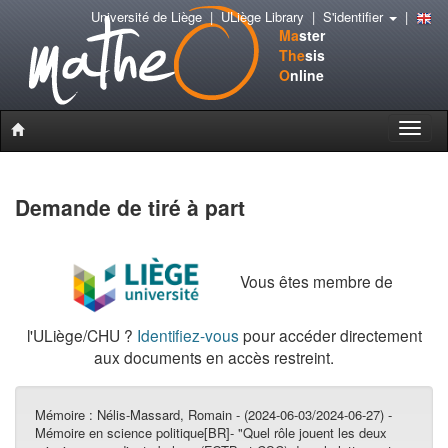
Université de Liège
|
ULiège Library
|
S'identifier
|
Ma
ster
The
sis
O
nline
Toggle
naviga
Demande de tiré à part
Vous êtes membre de
l'ULiège/CHU ?
Identifiez-vous
pour accéder directement
aux documents en accès restreint.
Mémoire :
Nélis-Massard, Romain - (2024-06-03/2024-06-27) -
Mémoire en science politique[BR]- "Quel rôle jouent les deux