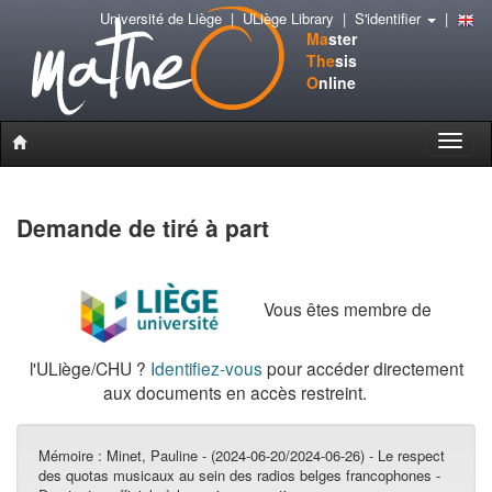
Université de Liège
|
ULiège Library
|
S'identifier
|
Ma
ster
The
sis
O
nline
Toggle
naviga
Demande de tiré à part
Vous êtes membre de
l'ULiège/CHU ?
Identifiez-vous
pour accéder directement
aux documents en accès restreint.
Mémoire :
Minet, Pauline - (2024-06-20/2024-06-26) - Le respect
des quotas musicaux au sein des radios belges francophones -