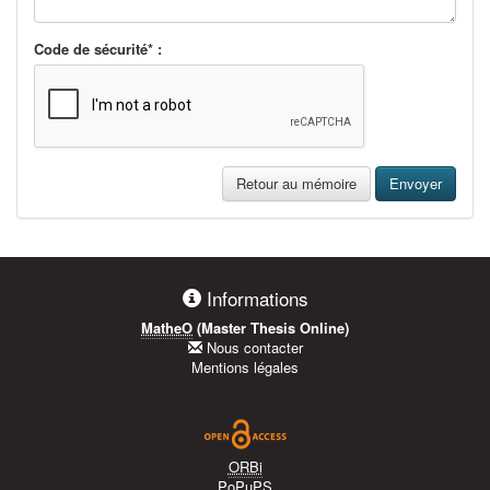
Code de sécurité* :
Retour au mémoire
Envoyer
Informations
MatheO
(Master Thesis Online)
Nous contacter
Mentions légales
ORBi
PoPuPS