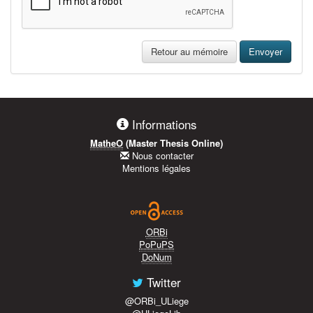
Retour au mémoire
Envoyer
Informations
MatheO
(Master Thesis Online)
Nous contacter
Mentions légales
ORBi
PoPuPS
DoNum
Twitter
@ORBi_ULiege