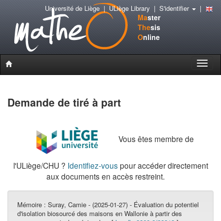
Université de Liège
|
ULiège Library
|
S'identifier
|
Ma
ster
The
sis
O
nline
Toggle
naviga
Demande de tiré à part
Vous êtes membre de
l'ULiège/CHU ?
Identifiez-vous
pour accéder directement
aux documents en accès restreint.
Mémoire :
Suray, Camie - (2025-01-27) - Évaluation du potentiel
d'isolation biosourcé des maisons en Wallonie à partir des