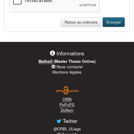
Retour au mémoire
Envoyer
Informations
MatheO
(Master Thesis Online)
Nous contacter
Mentions légales
ORBi
PoPuPS
DoNum
Twitter
@ORBi_ULiege