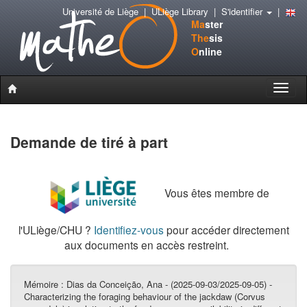
Université de Liège
|
ULiège Library
|
S'identifier
|
Ma
ster
The
sis
O
nline
Toggle
naviga
Demande de tiré à part
Vous êtes membre de
l'ULiège/CHU ?
Identifiez-vous
pour accéder directement
aux documents en accès restreint.
Mémoire :
Dias da Conceição, Ana - (2025-09-03/2025-09-05) -
Characterizing the foraging behaviour of the jackdaw (Corvus