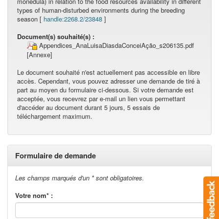
monedula) in relation to the food resources availability in different
types of human-disturbed environments during the breeding
season [
handle:2268.2/23848
]
Document(s) souhaité(s) :
Appendices_AnaLuisaDiasdaConceiAção_s206135.pdf
[Annexe]
Le document souhaité n'est actuellement pas accessible en libre
accès. Cependant, vous pouvez adresser une demande de tiré à
part au moyen du formulaire ci-dessous. Si votre demande est
acceptée, vous recevrez par e-mail un lien vous permettant
d'accéder au document durant 5 jours, 5 essais de
téléchargement maximum.
Formulaire de demande
Les champs marqués d'un * sont obligatoires.
Votre nom* :