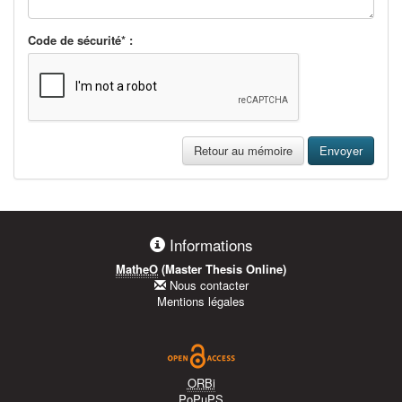
Code de sécurité* :
Retour au mémoire
Envoyer
Informations
MatheO
(Master Thesis Online)
Nous contacter
Mentions légales
ORBi
PoPuPS