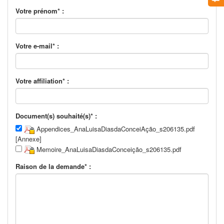
Votre prénom* :
Votre e-mail* :
Votre affiliation* :
Document(s) souhaité(s)* :
Appendices_AnaLuisaDiasdaConceiAção_s206135.pdf
[Annexe]
Memoire_AnaLuisaDiasdaConceição_s206135.pdf
Raison de la demande* :