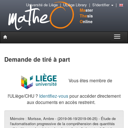
Université de Liège
|
ULiège Library
|
S'identifier
|
Ma
ster
The
sis
O
nline
Toggle
naviga
Demande de tiré à part
Vous êtes membre de
l'ULiège/CHU ?
Identifiez-vous
pour accéder directement
aux documents en accès restreint.
Mémoire :
Morisse, Ambre - (2019-06-19/2019-06-25) - Étude de
l'automatisation progressive de la compréhension des quantités