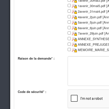
1avenir_30mai3.pdf [
1avenir_30mai5.pdf [
2avenir_31mai4.pdf [
4avenir_2juin.pdf [An
5avenir_5juin.pdf [An
6avenir_6juin.pdf [An
7avenir_29juin.pdf [A
ANNEXE_SYNTHESE_I
ANNEXE_PREJUGES_
MEMOIRE_MARIE_ST
Raison de la demande* :
Code de sécurité* :