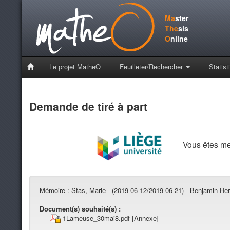
Ma
ster
The
sis
O
nline
Le projet MatheO
Feuilleter/Rechercher
Statist
Demande de tiré à part
Vous êtes m
Mémoire :
Stas, Marie - (2019-06-12/2019-06-21) - Benjamin Her
Document(s) souhaité(s) :
1Lameuse_30mai8.pdf
[Annexe]