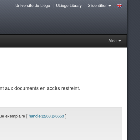
Université de Liège
|
ULiège Library
|
S'identifier
|
Aide
t aux documents en accès restreint.
que exemplaire [
handle:2268.2/6653
]