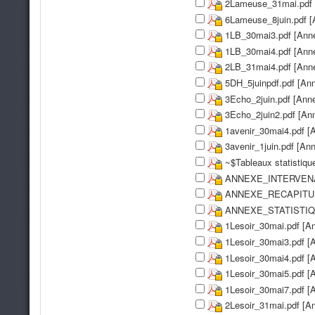
2Lameuse_31mai.pdf 
6Lameuse_8juin.pdf [
1LB_30mai3.pdf [Ann
1LB_30mai4.pdf [Ann
2LB_31mai4.pdf [Ann
5DH_5juinpdf.pdf [An
3Echo_2juin.pdf [Ann
3Echo_2juin2.pdf [An
1avenir_30mai4.pdf [
3avenir_1juin.pdf [An
~$Tableaux statistiqu
ANNEXE_INTERVENAN
ANNEXE_RECAPITULAT
ANNEXE_STATISTIQU
1Lesoir_30mai.pdf [A
1Lesoir_30mai3.pdf [
1Lesoir_30mai4.pdf [
1Lesoir_30mai5.pdf [
1Lesoir_30mai7.pdf [
2Lesoir_31mai.pdf [A