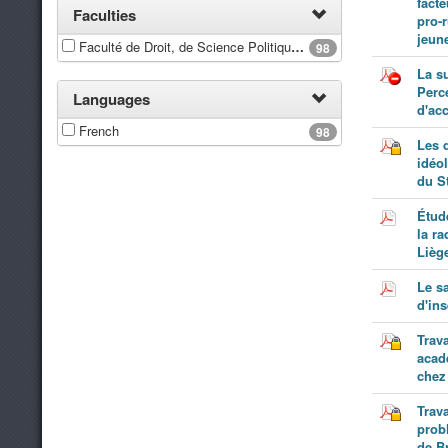
facte
Faculties
pro-r
jeune
Faculté de Droit, de Science Politique et de Criminologie
98
La su
Perc
Languages
d'acc
French
98
Les 
idéol
du S
Étud
la ra
Lièg
Le s
d'ins
Trava
acad
chez 
Trava
prob
de B