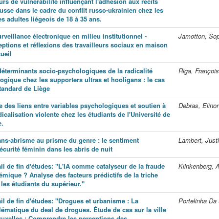
urs de vulnérabilité influençant l'adhésion aux récits
usse dans le cadre du conflit russo-ukrainien chez les
s adultes liégeois de 18 à 35 ans.
rveillance électronique en milieu institutionnel -
Jamotton, Sop
eptions et réflexions des travailleurs sociaux en maison
ueil
déterminants socio-psychologiques de la radicalité
Riga, François
ogique chez les supporters ultras et hooligans : le cas
tandard de Liège
e des liens entre variables psychologiques et soutien à
Debras, Elinor
dicalisation violente chez les étudiants de l'Université de
e.
ans-abrisme au prisme du genre : le sentiment
Lambert, Just
écurité féminin dans les abris de nuit
il de fin d'études: "L'IA comme catalyseur de la fraude
Klinkenberg, 
émique ? Analyse des facteurs prédictifs de la triche
les étudiants du supérieur."
il de fin d'études: "Drogues et urbanisme : La
Portelinha Da
lématique du deal de drogues. Étude de cas sur la ville
ruxelles : Comprendre les perceptions des