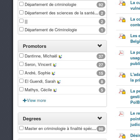
La cu
Département de criminologie
92
vuln
Département des sciences de la santé publique
2
La c
|||
2
cont
Département de Criminologie
1
Les 
Belgi
Promotors
La p
Dantinne, Michaël
37
usag
publ
Seron, Vincent
27
André, Sophie
15
L'ad
la p
El Guendi, Sarah
8
Mathys, Cécile
5
La pe
gest
View more
PolB
Le re
Degrees
poin
judic
Master en criminologie à finalité spécialisée en organisations criminelles et analyse du crime
98
Dési