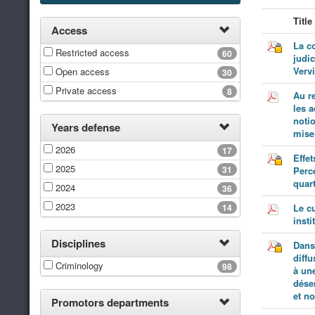
Title
Access
La co
Restricted access
60
judic
Vervi
Open access
30
Private access
8
Au r
les a
notio
Years defense
mise
2026
17
Effet
2025
31
Perce
quart
2024
36
2023
14
Le c
insti
Disciplines
Dans
diffu
Criminology
98
à un
dése
et n
Promotors departments