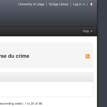
University of Liège
|
ULiège Library
|
Log in
|
Help
lyse du crime
scending order): 1 to 20 of 98