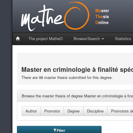
Ma
ster
The
sis
O
nline
The project MatheO
Browse/Search
Statistics
Master en criminologie à finalité spé
There are 98 master thesis submitted for this degree.
Browse the master thesis of degree Master en criminologie à fina
Filter