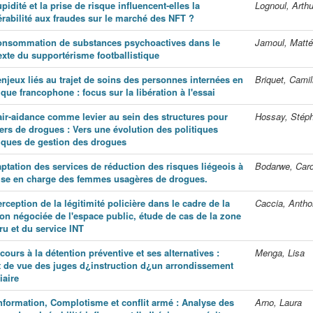
pidité et la prise de risque influencent-elles la
Lognoul, Arthu
érabilité aux fraudes sur le marché des NFT ?
onsommation de substances psychoactives dans le
Jamoul, Matt
exte du supportérisme footballistique
enjeux liés au trajet de soins des personnes internées en
Briquet, Camil
que francophone : focus sur la libération à l'essai
air-aidance comme levier au sein des structures pour
Hossay, Stép
ers de drogues : Vers une évolution des politiques
iques de gestion des drogues
aptation des services de réduction des risques liégeois à
Bodarwe, Caro
rise en charge des femmes usagères de drogues.
rception de la légitimité policière dans le cadre de la
Caccia, Anth
ion négociée de l'espace public, étude de cas de la zone
ru et du service INT
cours à la détention préventive et ses alternatives :
Menga, Lisa
t de vue des juges d¿instruction d¿un arrondissement
iaire
nformation, Complotisme et conflit armé : Analyse des
Arno, Laura