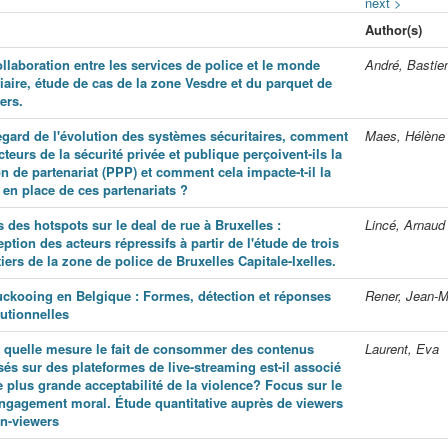
next >
Author(s)
llaboration entre les services de police et le monde
André, Bastie
iaire, étude de cas de la zone Vesdre et du parquet de
ers.
egard de l'évolution des systèmes sécuritaires, comment
Maes, Hélène
cteurs de la sécurité privée et publique perçoivent-ils la
n de partenariat (PPP) et comment cela impacte-t-il la
 en place de ces partenariats ?
s des hotspots sur le deal de rue à Bruxelles :
Lincé, Arnaud
ption des acteurs répressifs à partir de l'étude de trois
iers de la zone de police de Bruxelles Capitale-Ixelles.
uckooing en Belgique : Formes, détection et réponses
Rener, Jean-M
tutionnelles
 quelle mesure le fait de consommer des contenus
Laurent, Eva
sés sur des plateformes de live-streaming est-il associé
e plus grande acceptabilité de la violence? Focus sur le
ngagement moral. Étude quantitative auprès de viewers
on-viewers