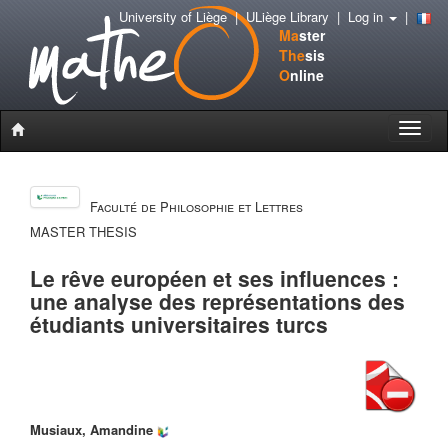
University of Liège
|
ULiège Library
|
Log in
|
Ma
ster
The
sis
O
nline
Toggle
naviga
Faculté de Philosophie et Lettres
MASTER THESIS
Le rêve européen et ses influences :
une analyse des représentations des
étudiants universitaires turcs
Musiaux, Amandine