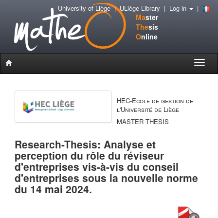
University of Liège
|
ULiège Library
|
Log in
|
Ma
ster
The
sis
O
nline
Toggle
naviga
HEC-Ecole de gestion de
l'Université de Liège
MASTER THESIS
Research-Thesis: Analyse et
perception du rôle du réviseur
d'entreprises vis-à-vis du conseil
d'entreprises sous la nouvelle norme
du 14 mai 2024.