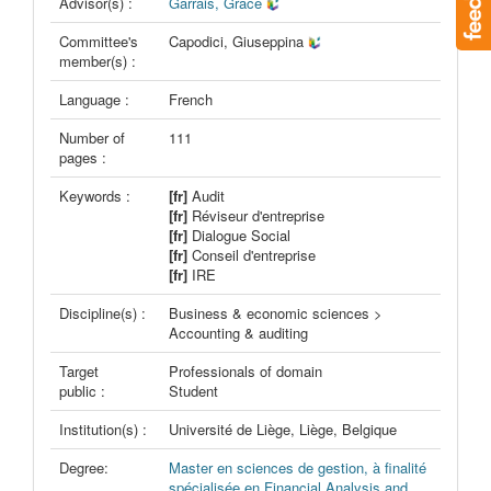
Advisor(s) :
Garrais, Grace
Committee's
Capodici, Giuseppina
member(s) :
Language :
French
Number of
111
pages :
Keywords :
[fr]
Audit
[fr]
Réviseur d'entreprise
[fr]
Dialogue Social
[fr]
Conseil d'entreprise
[fr]
IRE
Discipline(s) :
Business & economic sciences >
Accounting & auditing
Target
Professionals of domain
public :
Student
Institution(s) :
Université de Liège, Liège, Belgique
Degree:
Master en sciences de gestion, à finalité
spécialisée en Financial Analysis and