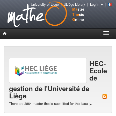
University of Liège
|
ULiège Library
|
Log in
|
Ma
ster
The
sis
O
nline
Toggle
naviga
HEC-
Ecole
de
gestion de l'Université de
Liège
There are 3864 master thesis submitted for this faculty.