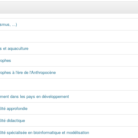
smus, ...)
s et aquaculture
trophes
rophes à l'ère de l'Anthropocène
nnement dans les pays en développement
alité approfondie
lité didactique
alité spécialisée en bioinformatique et modélisation