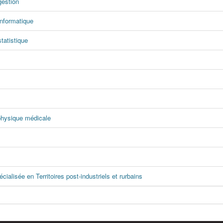
gestion
informatique
tatistique
ophysique médicale
cialisée en Territoires post-industriels et rurbains