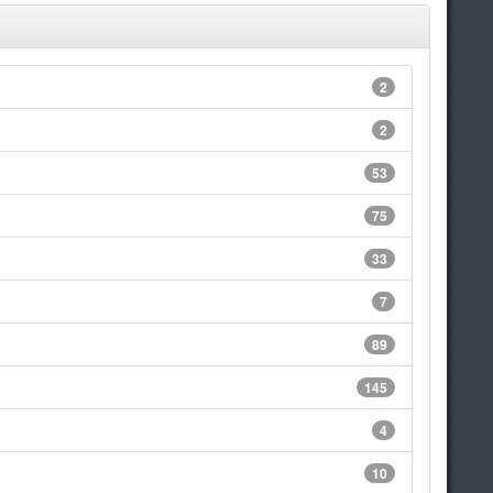
2
2
53
75
33
7
89
145
4
10