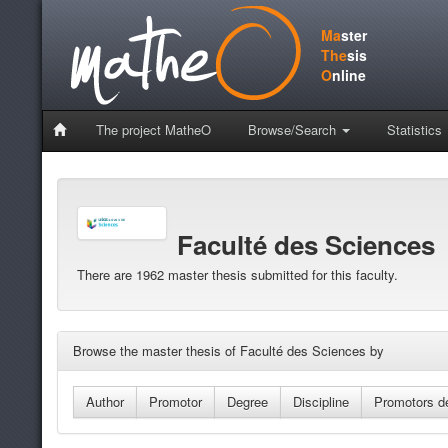
Ma
ster
The
sis
O
nline
The project MatheO
Browse/Search
Statistics
Faculté des Sciences
There are 1962 master thesis submitted for this faculty.
Browse the master thesis of Faculté des Sciences by