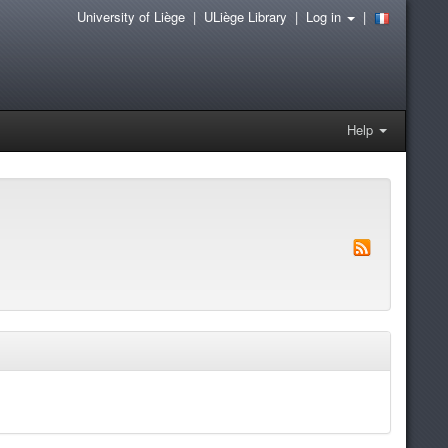
University of Liège
|
ULiège Library
|
Log in
|
Help