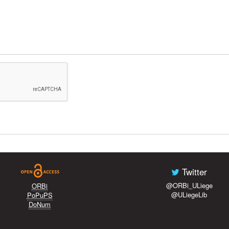
Twitter
@ORBi_ULiege
ORBi
@ULiegeLib
PoPuPS
DoNum