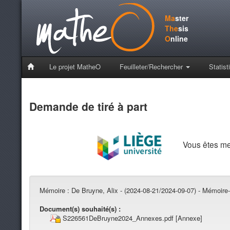
Ma
ster
The
sis
O
nline
Le projet MatheO
Feuilleter/Rechercher
Statist
Demande de tiré à part
Vous êtes m
Mémoire :
De Bruyne, Alix - (2024-08-21/2024-09-07) - Mémoire-
Document(s) souhaité(s) :
S226561DeBruyne2024_Annexes.pdf
[Annexe]