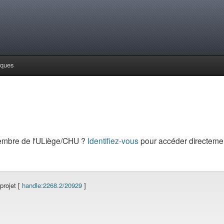
iques
embre de l'ULiège/CHU ?
Identifiez-vous
pour accéder directemen
projet [
handle:2268.2/20929
]