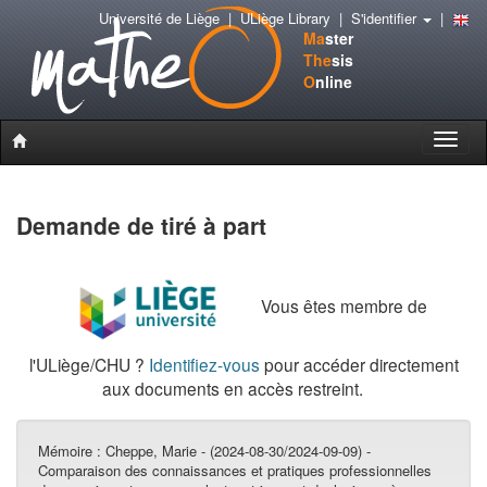
Université de Liège
|
ULiège Library
|
S'identifier
|
Ma
ster
The
sis
O
nline
Toggle
naviga
Demande de tiré à part
Vous êtes membre de
l'ULiège/CHU ?
Identifiez-vous
pour accéder directement
aux documents en accès restreint.
Mémoire :
Cheppe, Marie - (2024-08-30/2024-09-09) -
Comparaison des connaissances et pratiques professionnelles