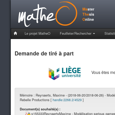
Ma
ster
The
sis
O
nline
Le projet MatheO
Feuilleter/Rechercher
Statist
Demande de tiré à part
Vous êtes m
Mémoire :
Reynaerts, Maxime - (2018-06-20/2018-06-26) - Modél
Rebelle Productions [
handle:2268.2/4529
]
Document(s) souhaité(s) :
s155333ReynaertsMaxime - Modélisation serious games