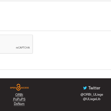
Twitter
@ORBi_ULiege
ORBi
@ULiegeLib
PoPuPS
DoNum