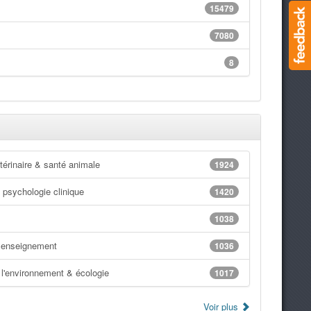
15479
7080
8
érinaire & santé animale
1924
 psychologie clinique
1420
1038
 enseignement
1036
l'environnement & écologie
1017
Voir plus