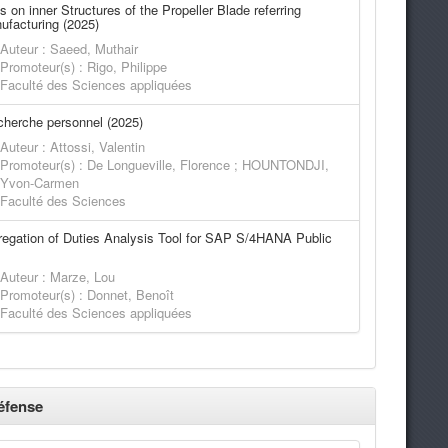
s on inner Structures of the Propeller Blade referring
ufacturing (2025)
Auteur : Saeed, Muthair
Promoteur(s) : Rigo, Philippe
Faculté des Sciences appliquées
echerche personnel (2025)
Auteur : Attossi, Valentin
Promoteur(s) : De Longueville, Florence ; HOUNTONDJI,
Yvon-Carmen
Faculté des Sciences
egation of Duties Analysis Tool for SAP S/4HANA Public
Auteur : Marze, Lou
Promoteur(s) : Donnet, Benoît
Faculté des Sciences appliquées
éfense