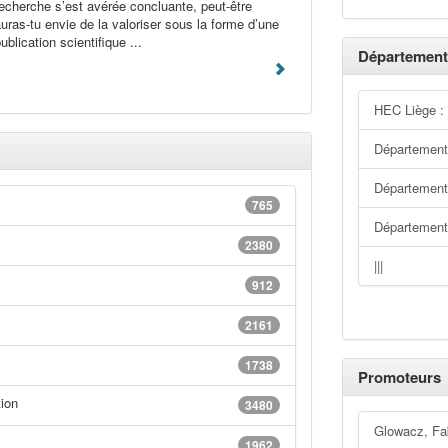
echerche s’est avérée concluante, peut-être
uras-tu envie de la valoriser sous la forme d’une
ublication scientifique ...
Département
HEC Liège :
Département
Département 
765
Départemen
2380
|||
912
2161
1738
Promoteurs
ion
3480
Glowacz, Fa
1962