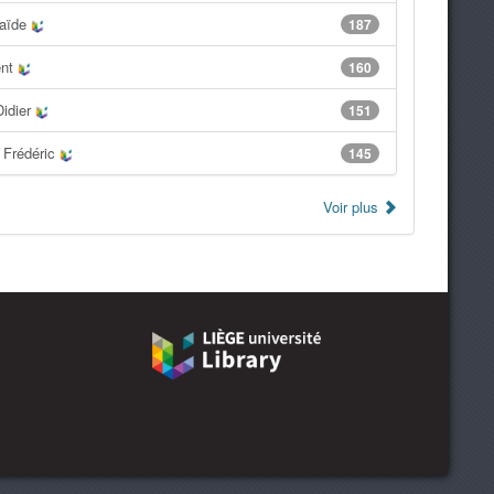
laïde
187
ent
160
Didier
151
 Frédéric
145
Voir plus