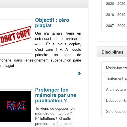
2020 - 2026
2010 - 2019
Objectif : zéro
plagiat
2007 - 2009
Qui n’a jamais frémi en
entendant cette phrase
:
«
...
Et si vous copiez,
c’est zéro ! ». A l’école
Disciplines
primaire on parle de
richerie, dans l’enseignement supérieur on parle
e plagiat ...
Médecine vét
Traitement &
Prolonger ton
Architecture
mémoire par une
publication ?
Education &
Tu viens de déposer ton
Sciences de 
mémoire de maitrise ?
Félicitations ! Si cette
première expérience de