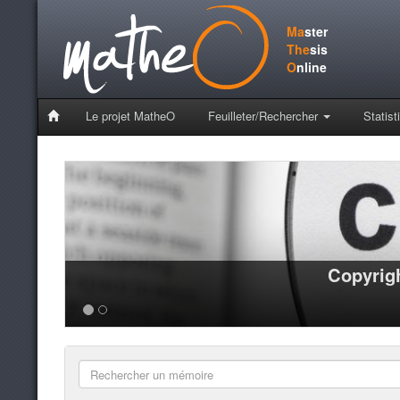
Ma
ster
The
sis
O
nline
Le projet MatheO
Feuilleter/Rechercher
Statist
Copyrigh