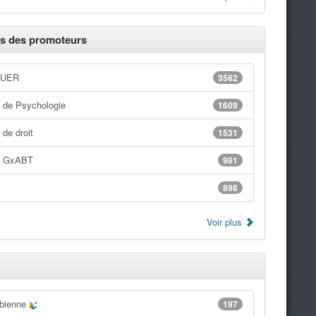
s des promoteurs
 UER
3562
 de Psychologie
1609
de droit
1531
t GxABT
981
898
Voir plus
bienne
197