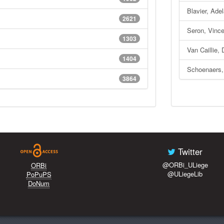
Blavier, Ade
2621
Seron, Vinc
1303
Van Caillie, 
1404
Schoenaers,
3864
Twitter
@ORBi_ULiege
ORBi
@ULiegeLib
PoPuPS
DoNum